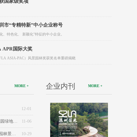
获国家级奖项
圳市“专精特新”中小企业称号
化、特色化、 新颖化”特征的中小企业。
A APR国际大奖
LA ASIA-PAC）风景园林奖获奖名单重磅揭晓
企业内刊
MORE +
MORE +
12-01
极地冰川之旅 | 华发·深圳冰雪文旅城项目中央绿轴公园绿地景观工程设计
11-06
江南诗韵，东方秘境 | 深铁前海国际枢纽中心展示区园林景观工程
10-29