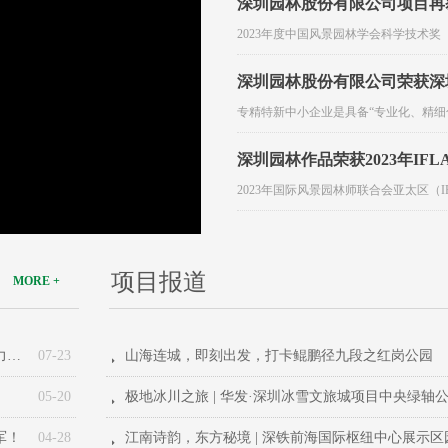
深圳园林股份有限公司项目再
2023年度中国风景园林学会科学技术奖
深圳园林股份有限公司荣获深
专精特新中小企业是具备“专业化、精细
o
深圳园林作品荣获2023年IFL
2023年国际风景园林师联合会亚太区（IF
项目报道
MORE +
台风“韦帕”来袭，深圳园林投身抢险清障一线，用专业助力市貌恢复
07-23
山海连城，即刻出发，打卡鲲鹏径九段之红岗公园
뀧
05-20
뀧
军！
04-28
뀧