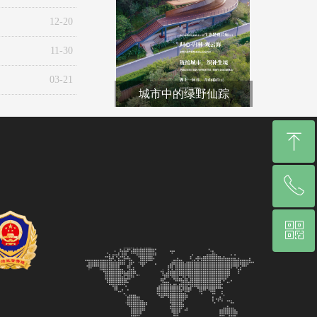
12-20
11-30
03-21
城市中的绿野仙踪
ꁸ
ꂅ
回到顶部
ꀥ
0755-25528185
微信二维码