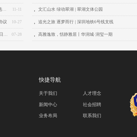
第二届“园林股份杯”在深圳技师学院举办，园林股份参赛选手获第一名佳绩！
11-11
文汇山水 绿动翠湖 | 翠湖文体公园
뀧
协议
10-27
追光之旅 逐梦而行 | 深圳地铁6号线支线
뀧
深圳园林工程中心党支部开展“建党百年 花繁叶茂”主题党日活动
07-28
高雅逸致，恬静雅居丨华润城·润玺一期
뀧
快捷导航
关于我们
人才理念
新闻中心
社会招聘
业务布局
联系我们