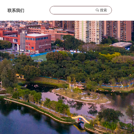
끠
搜索
联系我们
ꁹ