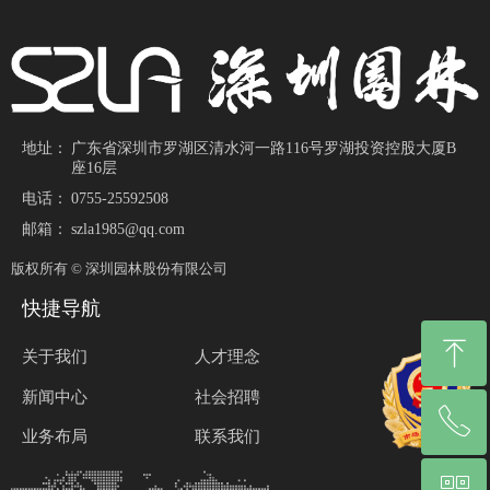
地址：
广东省深圳市罗湖区清水河一路116号罗湖投资控股大厦B
座16层
电话：
0755-25592508
邮箱：
szla1985@qq.com
版权所有 ©
深圳园林股份有限公司
快捷导航
ꁸ
关于我们
人才理念
新闻中心
社会招聘
ꂅ
回到顶部
业务布局
联系我们
0755-25528185