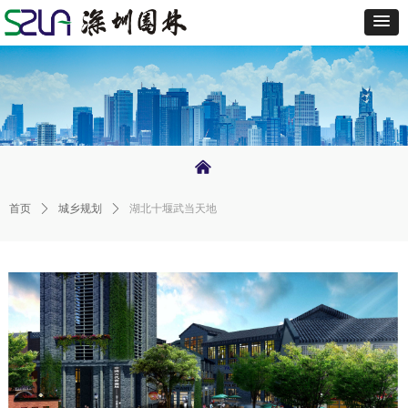
낀
首页
ꄲ
城乡规划
ꄲ
湖北十堰武当天地