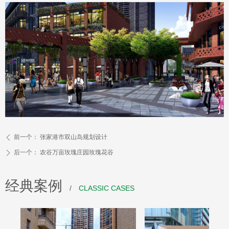
前一个：
张家港市双山岛规划设计
ꄴ
后一个：
农谷万亩玫瑰庄园玫瑰花谷
ꄲ
经典案例
/
CLASSIC CASES