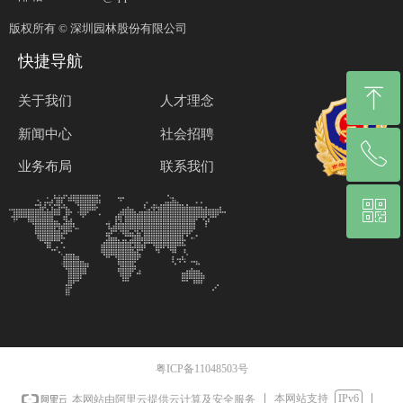
版权所有 ©
深圳园林股份有限公司
快捷导航
ꁸ
关于我们
人才理念
新闻中心
社会招聘
ꂅ
回到顶部
业务布局
联系我们
ꀥ
0755-25528185
微信二维码
粤ICP备11048503号
本网站支持
IPv6
本网站由阿里云提供云计算及安全服务