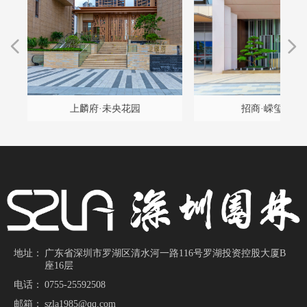
넳
넲
程
雅
设
构
久
项
计
程
坛
）
园
项
升
景
改
改
改
升
提
改
目
目
计
带
上麟府·未央花园
招商·嵘玺家园
施
地址：
广东省深圳市罗湖区清水河一路116号罗湖投资控股大厦B
座16层
电话：
0755-25592508
邮箱：
szla1985@qq.com