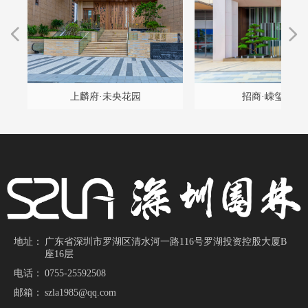
넳
넲
程
雅
设
构
久
项
计
程
坛
）
园
项
升
景
改
改
改
升
提
改
目
目
计
带
上麟府·未央花园
招商·嵘玺家园
施
地址：
广东省深圳市罗湖区清水河一路116号罗湖投资控股大厦B
座16层
电话：
0755-25592508
邮箱：
szla1985@qq.com