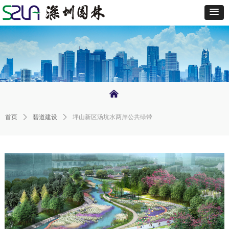
낀
首页
ꄲ
碧道建设
ꄲ
坪山新区汤坑水两岸公共绿带