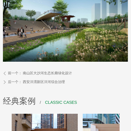
前一个：
南山区大沙河生态长廊绿化设计
ꄴ
后一个：
西安沣渭新区沣河综合治理
ꄲ
经典案例
/
CLASSIC CASES