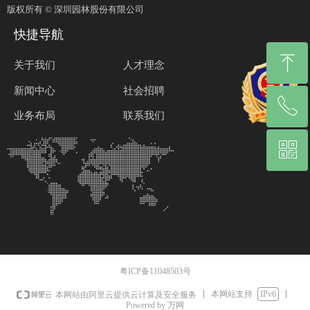
版权所有 ©
深圳园林股份有限公司
快捷导航
ꁸ
关于我们
人才理念
新闻中心
社会招聘
ꂅ
回到顶部
业务布局
联系我们
ꀥ
0755-25528185
微信二维码
粤ICP备11048503号
本网站支持
IPv6
本网站由阿里云提供云计算及安全服务
Powered by 万网