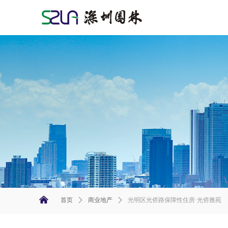
낀
首页
ꄲ
商业地产
ꄲ
光明区光侨路保障性住房·光侨雅苑