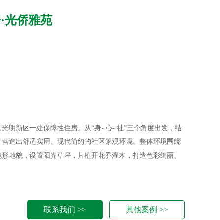
·光侨雅苑
明新区一处保障性住房。从“身- 心- 社”三个角度出发，结
，营造出舒适实用、现代简约的社区景观环境。整体环境围绕
地形地貌，设置阳光草坪，片植开花乔灌木，打造色彩绚丽、
联系我们 >>
其他案例 >>