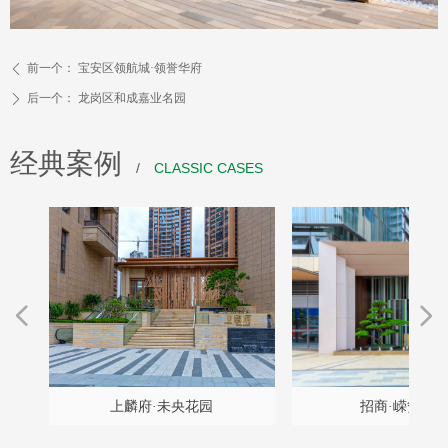
前一个：
宝安区领航城·领誉华府
ꄴ
后一个：
龙岗区和成嘉业名园
ꄲ
经典案例
/
CLASSIC CASES
넳
넲
程
雅
设
构
久
项
计
程
坛
）
园
项
升
景
改
改
改
升
提
改
目
目
计
带
上麟府·未央花园
招商·嵘玺家园
施