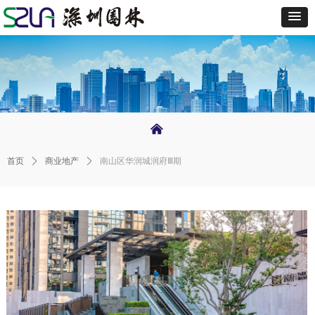
낀
首页
ꄲ
商业地产
ꄲ
南山区华润城润府Ⅲ期