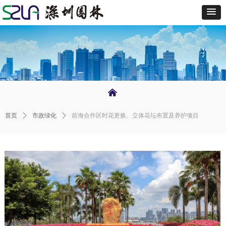
낀
首页
ꄲ
市政绿化
ꄲ
前海合作区时花更换、立体花坛布置及养护项目