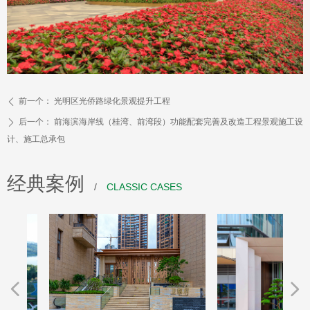
前一个：
光明区光侨路绿化景观提升工程
ꄴ
后一个：
前海滨海岸线（桂湾、前湾段）功能配套完善及改造工程景观施工设
ꄲ
计、施工总承包
经典案例
/
CLASSIC CASES
넳
넲