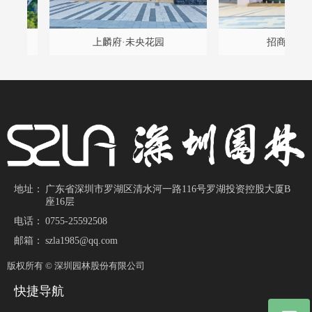
程
雅
设
构
久
项
计
程
坛
）
园
项
升
景
改
改
改
升
提
改
目
目
计
带
上麟府·未央花园
招商·嵘玺家园
施
地址：
广东省深圳市罗湖区清水河一路116号罗湖投资控股大厦B
座16层
电话：
0755-25592508
邮箱：
szla1985@qq.com
版权所有 ©
深圳园林股份有限公司
快捷导航