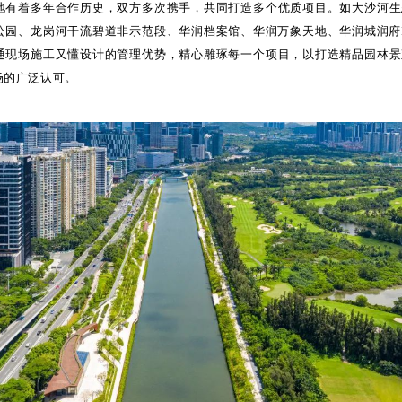
地有着多年合作历史，双方多次携手，共同打造多个优质项目。如大沙河生
公园、龙岗河干流碧道非示范段、华润档案馆、华润万象天地、华润城润府I
通现场施工又懂设计的管理优势，精心雕琢每一个项目，以打造精品园林景
场的广泛认可。